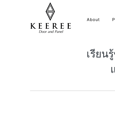
About
P
เรียนร
แ